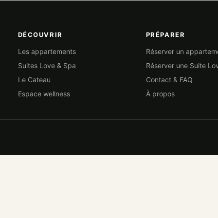
DÉCOUVRIR
PRÉPARER
Les appartements
Réserver un appartem
Suites Love & Spa
Réserver une Suite Lo
Le Cateau
Contact & FAQ
Espace wellness
À propos