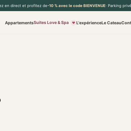
z en direct et profitez de
-10 % avec le code BIENVENUE
· Parking privé
Suites Love & Spa
Appartements
L'expérience
Le Cateau
Cont
♥
s